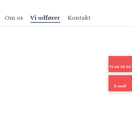
Om os
Vi udfører
Kontakt
72 40 90 90
E-mail