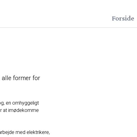
Forside
 alle former for
alog, en omhyggeligt
 for at imødekomme
arbejde med elektrikere,