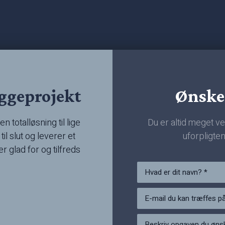
yggeprojekt
​Ønske
n totalløsning til lige
Du er altid meget ve
il slut og leverer et
uforpligten
ver glad for og tilfreds