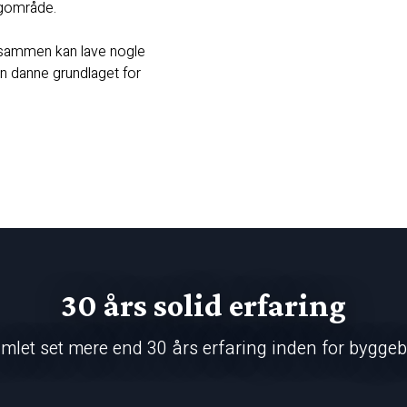
agområde.
i sammen kan lave nogle
an danne grundlaget for
30 års solid erfaring
amlet set mere end 30 års erfaring inden for bygge