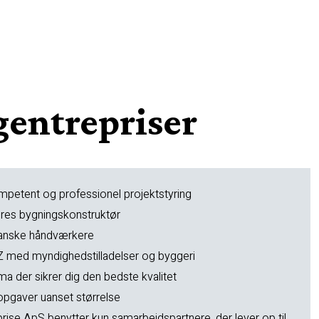
agentrepriser
mpetent og professionel projektstyring
ores bygningskonstruktør
anske håndværkere
A-Z med myndighedstilladelser og byggeri
a der sikrer dig den bedste kvalitet
 opgaver uanset størrelse
rise ApS benytter kun samarbejdspartnere, der lever op til