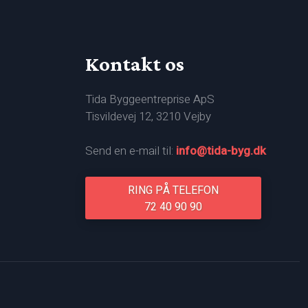
Kontakt os
Tida Byggeentreprise ApS
Tisvildevej 12, 3210 Vejby
Send en e-mail til:
info@tida-byg.​dk
RING PÅ TELEFON
​72 40 90 90