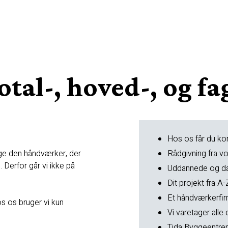
otal-, hoved-, og f
Hos os får du ko
Rådgivning fra v
vælge den håndværker, der
 Derfor går vi ikke på
Uddannede og d
Dit projekt fra 
Et håndværkerfirm
os os bruger vi kun
Vi varetager alle
Tida Byggeentrep