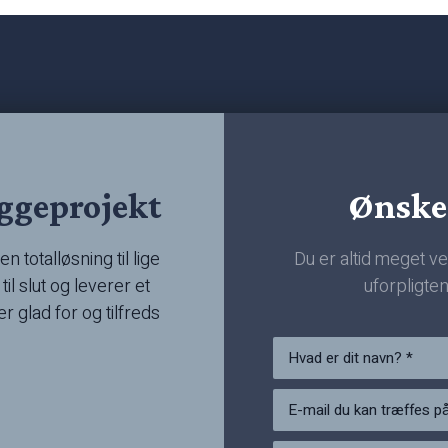
yggeprojekt
​Ønske
n totalløsning til lige
Du er altid meget ve
il slut og leverer et
uforpligten
ver glad for og tilfreds