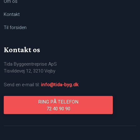
Om os
Kontakt
Til forsiden
Kontakt os
Tida Byggeentreprise ApS
Tisvildevej 12, 3210 Vejby
Send en e-mail til:
info@tida-byg.​dk
RING PÅ TELEFON
​72 40 90 90